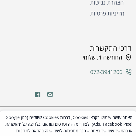
הצהרת נגישות
מדיניות פרטיות
דרכי התקשרות
החורשה 1, שלומי
072-3941206
השימוש באתר מהווה הסכמה למדיניות הפרטיות ותנאי השימוש המפורטים
האתר עושה שימוש בקבצי Cookies, לרבות Cookies שיווקיים (כגון Google
באתר. אם אינך מסכים/ה להם – אנא הימנע/י משימוש באתר.
Ads, Facebook Pixel), לצורך מדידה ופרסום מותאם. בלחיצה על 'מאשר/ת'
השירות באתר מיועד לבגירים מעל גיל 18 בלבד. החברה אינה אוספת מידע
או בהמשך שימושך באתר – הנך מסכים/ה לשימוש זה בהתאם
למדיניות
מקטינים ביודעין, וכל מידע שיימסר על ידי קטינים יימחק.