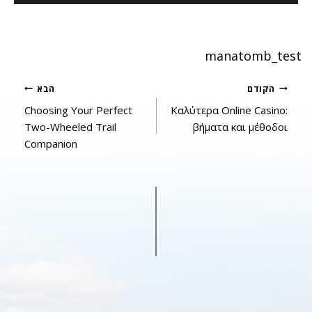
manatomb_test
ניווט
הקודם
הבא
Choosing Your Perfect
Καλύτερα Online Casino:
Two-Wheeled Trail
βήματα και μέθοδοι
Companion
Ginga