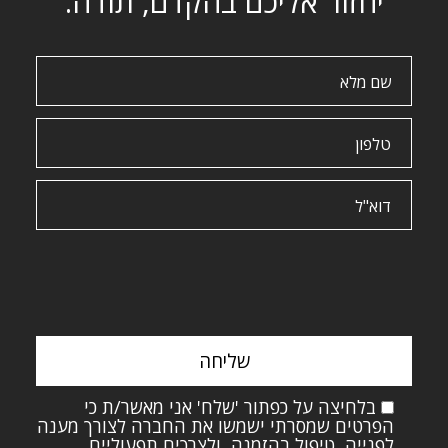
יחזור אליכם בהקדם, תודה.
שם
מלא
טלפון
דוא"ל
Please
leave
this
field
empty.
בלחיצה על כפתור 'שלח' אני מאשר/ת כי
הפרטים שמסרתי ישמשו את החברה לצורך מענה
לפנייה, טיפול בהזמנה, ולצרכים תפעוליים,